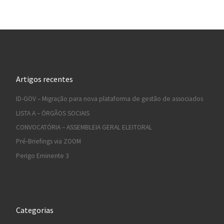
Artigos recentes
ID-GOV – Migração para nova plataforma de gestão de associados
LISTA A – ÓRGÃOS SOCIAIS
CONVOCATÓRIA – ASSEMBLEIA GERAL ELEITORAL
Pré-Briefings via ZOOM
Perigo Eminente 3
Categorias